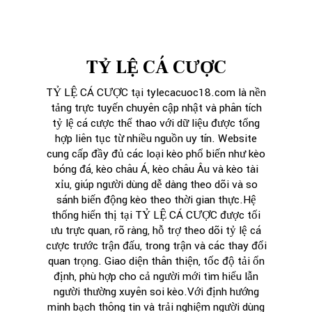
TỶ LỆ CÁ CƯỢC
TỶ LỆ CÁ CƯỢC tại tylecacuoc18.com là nền
tảng trực tuyến chuyên cập nhật và phân tích
tỷ lệ cá cược thể thao với dữ liệu được tổng
hợp liên tục từ nhiều nguồn uy tín. Website
cung cấp đầy đủ các loại kèo phổ biến như kèo
bóng đá, kèo châu Á, kèo châu Âu và kèo tài
xỉu, giúp người dùng dễ dàng theo dõi và so
sánh biến động kèo theo thời gian thực.Hệ
thống hiển thị tại TỶ LỆ CÁ CƯỢC được tối
ưu trực quan, rõ ràng, hỗ trợ theo dõi tỷ lệ cá
cược trước trận đấu, trong trận và các thay đổi
quan trọng. Giao diện thân thiện, tốc độ tải ổn
định, phù hợp cho cả người mới tìm hiểu lẫn
người thường xuyên soi kèo.Với định hướng
minh bạch thông tin và trải nghiệm người dùng