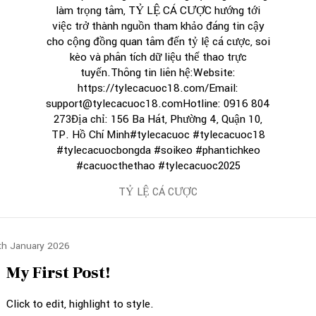
làm trọng tâm, TỶ LỆ CÁ CƯỢC hướng tới
việc trở thành nguồn tham khảo đáng tin cậy
cho cộng đồng quan tâm đến tỷ lệ cá cược, soi
kèo và phân tích dữ liệu thể thao trực
tuyến.Thông tin liên hệ:Website:
https://tylecacuoc18.com/Email:
support@tylecacuoc18.comHotline: 0916 804
273Địa chỉ: 156 Ba Hát, Phường 4, Quận 10,
TP. Hồ Chí Minh#tylecacuoc #tylecacuoc18
#tylecacuocbongda #soikeo #phantichkeo
#cacuocthethao #tylecacuoc2025
TỶ LỆ CÁ CƯỢC
th January 2026
My First Post!
Click to edit, highlight to style.